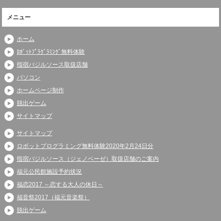
メニュー
ホーム
ﾛﾎﾞｯﾄﾌﾟﾗｸﾞﾗﾐﾝｸﾞ無料体験
指宿バジルソース取扱店舗
パソコン
ホームページ制作
脱出ゲーム
サイトマップ
サイトマップ
ロボットプログラミング無料体験2020年2月24日分
指宿バジルソース（ジェノベーゼ）取扱店舗のご案内
福元公民館施設予約状況
福恋2017 ～恋する大人の休日～
福音祭2017（福元音楽祭）
脱出ゲーム