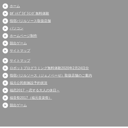
ホーム
ﾛﾎﾞｯﾄﾌﾟﾗｸﾞﾗﾐﾝｸﾞ無料体験
指宿バジルソース取扱店舗
パソコン
ホームページ制作
脱出ゲーム
サイトマップ
サイトマップ
ロボットプログラミング無料体験2020年2月24日分
指宿バジルソース（ジェノベーゼ）取扱店舗のご案内
福元公民館施設予約状況
福恋2017 ～恋する大人の休日～
福音祭2017（福元音楽祭）
脱出ゲーム