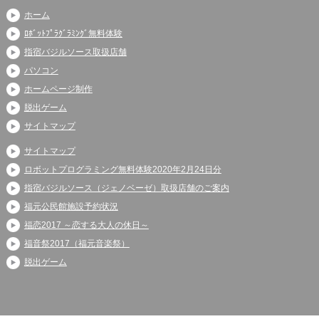
ホーム
ﾛﾎﾞｯﾄﾌﾟﾗｸﾞﾗﾐﾝｸﾞ無料体験
指宿バジルソース取扱店舗
パソコン
ホームページ制作
脱出ゲーム
サイトマップ
サイトマップ
ロボットプログラミング無料体験2020年2月24日分
指宿バジルソース（ジェノベーゼ）取扱店舗のご案内
福元公民館施設予約状況
福恋2017 ～恋する大人の休日～
福音祭2017（福元音楽祭）
脱出ゲーム